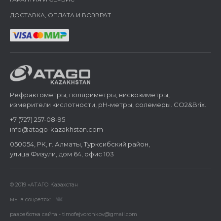
ДОСТАВКА, ОПЛАТА И ВОЗВРАТ
Рефрактометры, поляриметры, вискозиметры,
измерители кислотности, pH-метры, солемеры. CO2&Brix.
+7 (727) 257-08-95
info@atago-kazakhstan.com
050054, РК, г. Алматы, Турксибский район,
улица Физули, дом 64, офис 103
© 2019 «АТАГО Казахстан
мы в соцсетях:
разработка сайта - timofejvoronkov@gmail.com