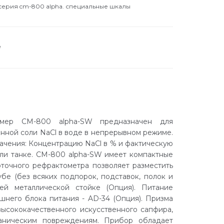
серия cm-800 alpha. специальные шкалы
а
лемер CM-800 alpha-SW предназначен для
нной соли NaCl в воде в непрерывном режиме.
ачения: Концентрацию NaCl в % и фактическую
или танке. CM-800 alpha-SW имеет компактные
оточного рефрактометра позволяет разместить
бе (без всяких подпорок, подставок, полок и
щей металлической стойке (Опция). Питание
шнего блока питания - AD-34 (Опция). Призма
высококачественного искусственного сапфира,
аническим повреждениям. Прибор обладает