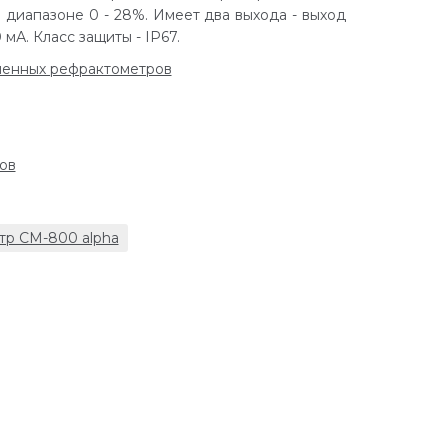
диапазоне 0 - 28%. Имеет два выхода - выход
мА. Класс защиты - IP67.
ленных рефрактометров
ов
р CM-800 alpha