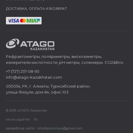
ДОСТАВКА, ОПЛАТА И ВОЗВРАТ
Рефрактометры, поляриметры, вискозиметры,
измерители кислотности, pH-метры, солемеры. CO2&Brix.
+7 (727) 257-08-95
info@atago-kazakhstan.com
050054, РК, г. Алматы, Турксибский район,
улица Физули, дом 64, офис 103
© 2019 «АТАГО Казахстан
мы в соцсетях:
разработка сайта - timofejvoronkov@gmail.com