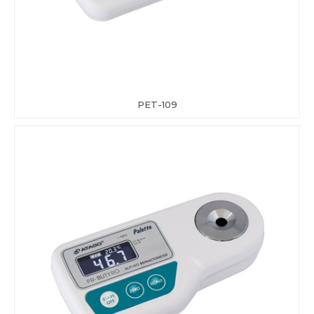
PET-109