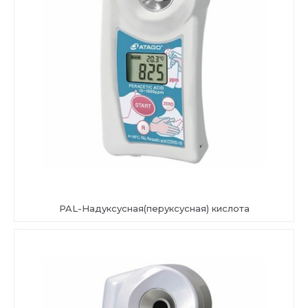
PAL-Надуксусная(перуксусная) кислота